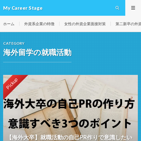
My Career Stage
ホーム
外資系企業の特徴
女性の外資企業面接対策
第二新卒の外
CATEGORY
海外留学の就職活動
Pickup
【海外大卒】就職活動の自己PR作りで意識したい